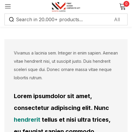
0
Sign in
Vivamus a lacinia sem. Integer in enim sapien. Aenean
vitae hendrerit nisi, ut suscipit justo. Duis hendrerit
Remember me
Lost password?
sceleri sque dui. Donec ornare massa vitae neque
lobortis rutrum.
Log in
Lorem ipsumdolor sit amet,
Create an account
consectetur adipiscing elit. Nunc
hendrerit
tellus et nisi ultra trices,
eu feugiat sapien commodo.